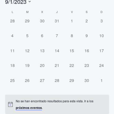
9/1/2023
Seleccionar
Calendario
L
M
X
J
V
S
D
fecha.
de
0
0
0
0
0
0
0
28
29
30
31
1
2
3
eventos,
eventos,
eventos,
eventos,
eventos,
eventos,
eventos
Eventos
0
0
0
0
0
0
0
4
5
6
7
8
9
10
eventos,
eventos,
eventos,
eventos,
eventos,
eventos,
eventos
0
0
0
0
0
0
0
11
12
13
14
15
16
17
eventos,
eventos,
eventos,
eventos,
eventos,
eventos,
eventos
0
0
0
0
0
0
0
18
19
20
21
22
23
24
eventos,
eventos,
eventos,
eventos,
eventos,
eventos,
eventos
0
0
0
0
0
0
0
25
26
27
28
29
30
1
eventos,
eventos,
eventos,
eventos,
eventos,
eventos,
eventos
No se han encontrado resultados para esta vista. Ir a los
próximos eventos
.