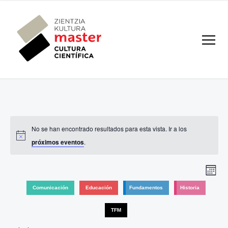
No se han encontrado resultados para esta vista. Ir a los
próximos eventos
.
Nav
Nav
Mes
de
de
Comunicación
Educación
Fundamentos
Historia
vis
vist
de
TFM
Eve