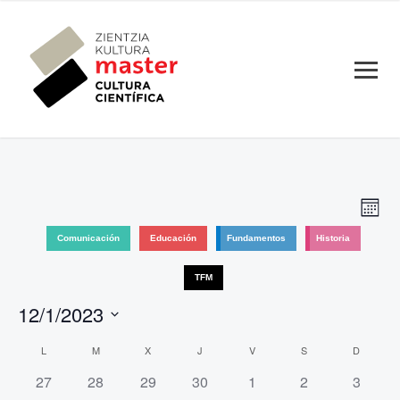
Nav
Nav
Mes
de
de
Comunicación
Educación
Fundamentos
Historia
vis
vist
de
TFM
Eve
12/1/2023
Seleccionar
Calendario
L
M
X
J
V
S
D
fecha.
de
0
0
0
0
0
0
0
27
28
29
30
1
2
3