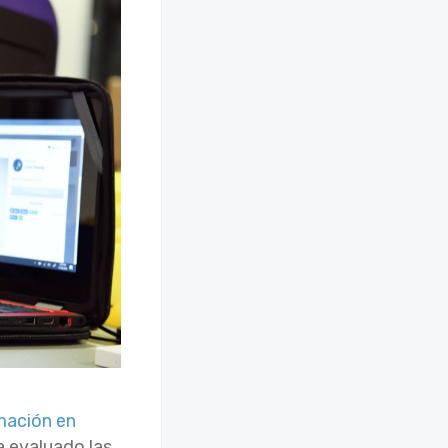
mación en
a evaluado las