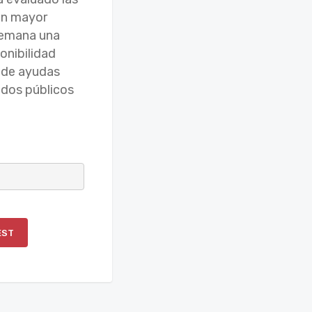
con mayor
 semana una
onibilidad
a de ayudas
ndos públicos
EST