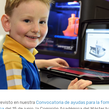
revisto en nuestra
Convocatoria de ayudas para la for
ica
del 15 de junio, la Comisión Académica del Máster h