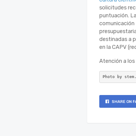
solicitudes re
puntuación. La
comunicación o
presupuestaria
destinadas a 
en la CAPV (re
Atención a los 
Photo by stem
SHARE ON F