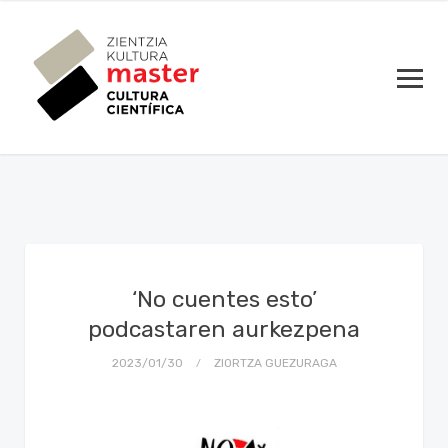
‘No cuentes esto’
podcastaren aurkezpena
2023/01/30
ZIORTZA GUEZURAGA