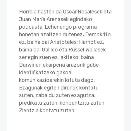
Horrela hasten da Oscar Rosalesek eta
Juan María Arenasek egindako
podcasta. Lehenengo programa
honetan azaltzen dutenez, Demokrito
ez, baina bai Aristoteles; Harriot ez,
baina bai Galileo eta Russel Wallasek
zer egin zuen ez jakiteko, baina
Darwinen ekarpena arazorik gabe
identifikatzeko gakoa
komunikazioarekin lotuta dago.
Ezagunak egiten direnak kontatu
zuten, zabaldu zuten ezagutza,
predikatu zuten, konbentzitu zuten.
Zientzia kontatu zuten.