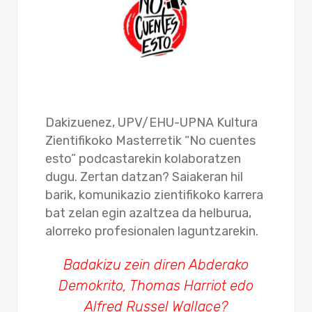
Dakizuenez, UPV/EHU-UPNA Kultura
Zientifikoko Masterretik “No cuentes
esto” podcastarekin kolaboratzen
dugu. Zertan datzan? Saiakeran hil
barik, komunikazio zientifikoko karrera
bat zelan egin azaltzea da helburua,
alorreko profesionalen laguntzarekin.
Badakizu zein diren Abderako
Demokrito, Thomas Harriot edo
Alfred Russel Wallace?