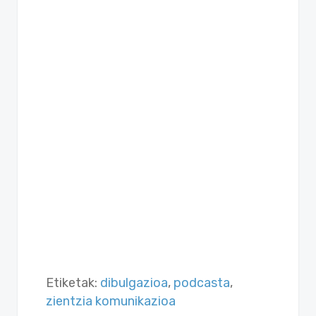
Etiketak:
dibulgazioa
,
podcasta
,
zientzia komunikazioa