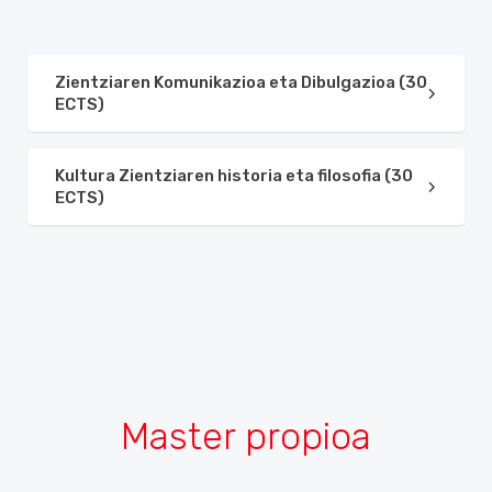
Zientziaren Komunikazioa eta Dibulgazioa (30
ECTS)
Kultura Zientziaren historia eta filosofia (30
ECTS)
Master propioa