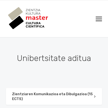
Unibertsitate aditua
Zientziaren Komunikazioa eta Dibulgazioa (15
ECTS)