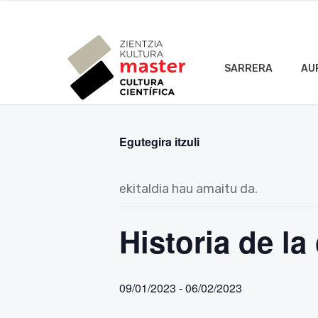
SARRERA
AU
Egutegira itzuli
ekitaldia hau amaitu da.
Historia de la
09/01/2023
-
06/02/2023