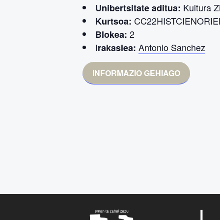
Kultura Z
Unibertsitate aditua:
CC22HISTCIENORIE
Kurtsoa:
2
Blokea:
Antonio Sanchez
Irakaslea:
INFORMAZIO GEHIAGO