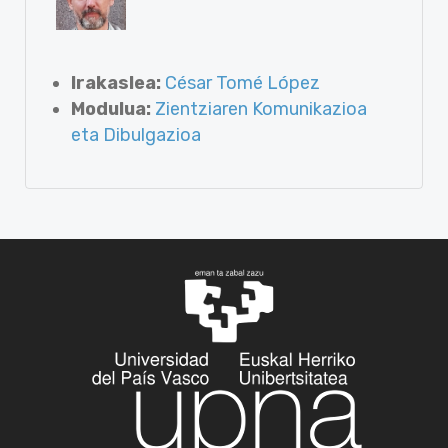
Irakaslea:
César Tomé López
Modulua:
Zientziaren Komunikazioa
eta Dibulgazioa