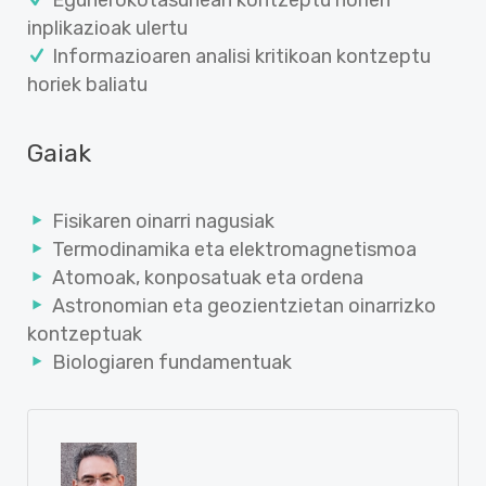
Egunerokotasunean kontzeptu horien
inplikazioak ulertu
Informazioaren analisi kritikoan kontzeptu
horiek baliatu
Gaiak
Fisikaren oinarri nagusiak
Termodinamika eta elektromagnetismoa
Atomoak, konposatuak eta ordena
Astronomian eta geozientzietan oinarrizko
kontzeptuak
Biologiaren fundamentuak