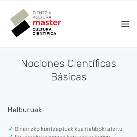
Nociones Científicas
Básicas
Helburuak
Oinarrizko kontzeptuak kualitatiboki atzitu