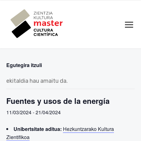
Egutegira itzuli
ekitaldia hau amaitu da.
Fuentes y usos de la energía
11/03/2024
-
21/04/2024
Unibertsitate aditua:
Hezkuntzarako Kultura
Zientifikoa