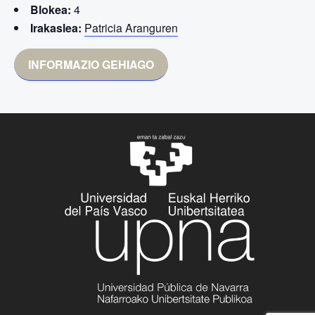
Blokea:
4
Irakaslea:
Patricia Aranguren
INFORMAZIO GEHIAGO