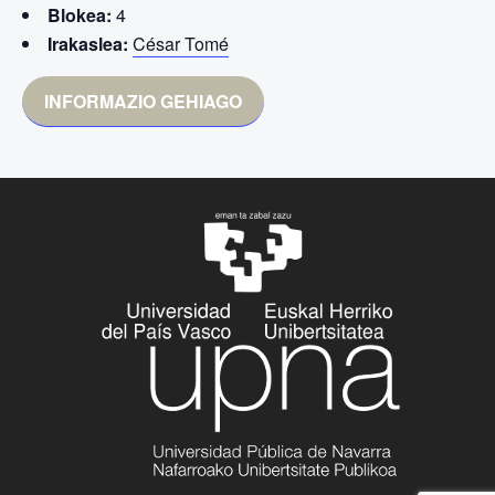
Blokea:
4
Irakaslea:
César Tomé
INFORMAZIO GEHIAGO