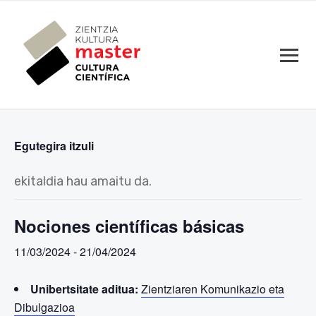
Egutegira itzuli
ekitaldia hau amaitu da.
Nociones científicas básicas
11/03/2024
-
21/04/2024
Unibertsitate aditua:
Zientziaren Komunikazio eta
Dibulgazioa