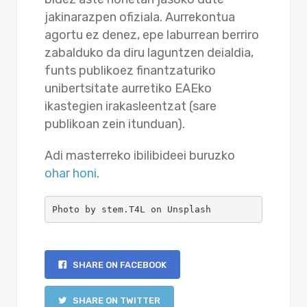
jakinarazpen ofiziala. Aurrekontua
agortu ez denez, epe laburrean berriro
zabalduko da diru laguntzen deialdia,
funts publikoez finantzaturiko
unibertsitate aurretiko EAEko
ikastegien irakasleentzat (sare
publikoan zein itunduan).
Adi masterreko ibilibideei buruzko
ohar honi
.
Photo by stem.T4L on Unsplash
SHARE ON FACEBOOK
SHARE ON TWITTER