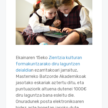
Ekainaren 15eko
Zientzia kulturan
formakuntzarako diru laguntzen
deialdia
n ezarritakoari jarraituz,
Masterreko Batzorde Akademikoak
jasotako eskariak aztertu ditu, eta
puntuaziorik altuena dutenei 1000€
diru laguntza bana esleitu die.
Onuradunek posta elektronikoaren
bidez aste honetan jasoko dute