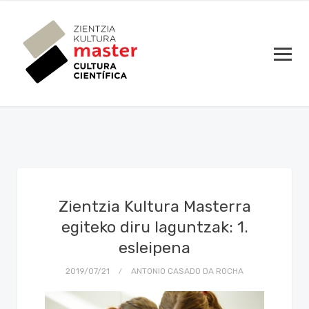
Zientzia Kultura Masterra
egiteko diru laguntzak: 1.
esleipena
2019/07/21
ANTONIO CASADO DA ROCHA